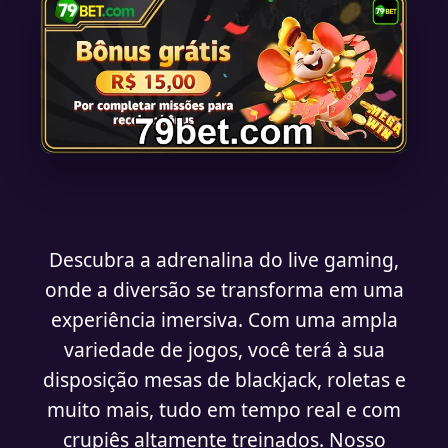
Descubra a adrenalina do live gaming,
onde a diversão se transforma em uma
experiência imersiva. Com uma ampla
variedade de jogos, você terá à sua
disposição mesas de blackjack, roletas e
muito mais, tudo em tempo real e com
crupiês altamente treinados. Nosso