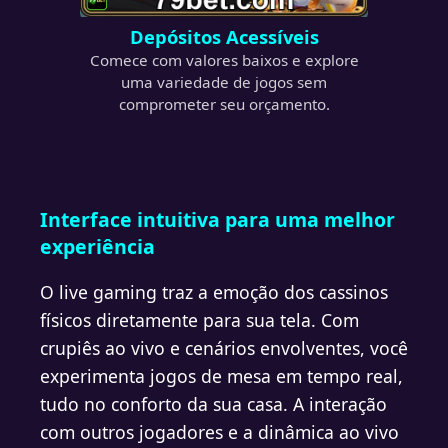
Depósitos Acessíveis
Comece com valores baixos e explore
uma variedade de jogos sem
comprometer seu orçamento.
Interface intuitiva para uma melhor
experiência
O live gaming traz a emoção dos cassinos
físicos diretamente para sua tela. Com
crupiês ao vivo e cenários envolventes, você
experimenta jogos de mesa em tempo real,
tudo no conforto da sua casa. A interação
com outros jogadores e a dinâmica ao vivo