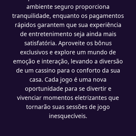
ambiente seguro proporciona
tranquilidade, enquanto os pagamentos
rápidos garantem que sua experiência
de entretenimento seja ainda mais
satisfatória. Aproveite os bônus
exclusivos e explore um mundo de
emoção e interação, levando a diversão
de um cassino para o conforto da sua
casa. Cada jogo é uma nova
oportunidade para se divertir e
vivenciar momentos eletrizantes que
tornarão suas sessões de jogo
inesquecíveis.