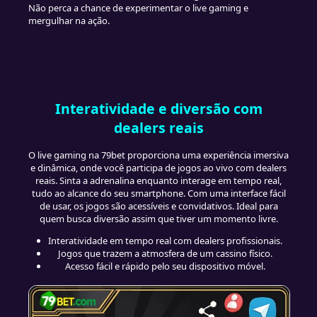
Não perca a chance de experimentar o live gaming e
mergulhar na ação.
Interatividade e diversão com
dealers reais
O live gaming na 79bet proporciona uma experiência imersiva
e dinâmica, onde você participa de jogos ao vivo com dealers
reais. Sinta a adrenalina enquanto interage em tempo real,
tudo ao alcance do seu smartphone. Com uma interface fácil
de usar, os jogos são acessíveis e convidativos. Ideal para
quem busca diversão assim que tiver um momento livre.
Interatividade em tempo real com dealers profissionais.
Jogos que trazem a atmosfera de um cassino físico.
Acesso fácil e rápido pelo seu dispositivo móvel.