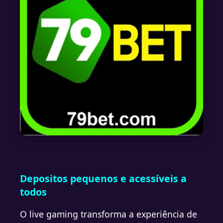
Depositos pequenos e acessíveis a
todos
O live gaming transforma a experiência de