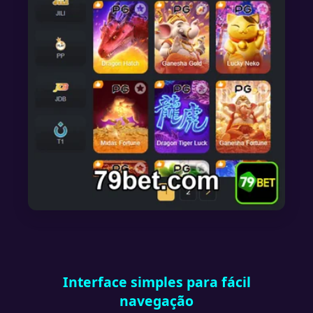
Interface simples para fácil
navegação