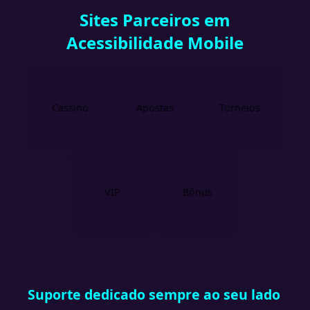
Sites Parceiros em
Acessibilidade Mobile
Cassino
Apostas
Torneios
VIP
Bônus
Suporte dedicado sempre ao seu lado