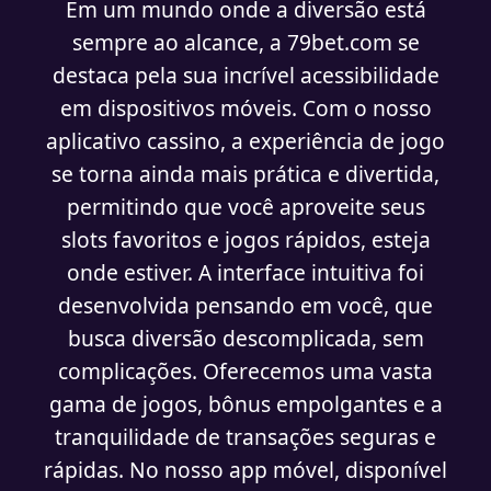
Em um mundo onde a diversão está
sempre ao alcance, a 79bet.com se
destaca pela sua incrível acessibilidade
em dispositivos móveis. Com o nosso
aplicativo cassino, a experiência de jogo
se torna ainda mais prática e divertida,
permitindo que você aproveite seus
slots favoritos e jogos rápidos, esteja
onde estiver. A interface intuitiva foi
desenvolvida pensando em você, que
busca diversão descomplicada, sem
complicações. Oferecemos uma vasta
gama de jogos, bônus empolgantes e a
tranquilidade de transações seguras e
rápidas. No nosso app móvel, disponível