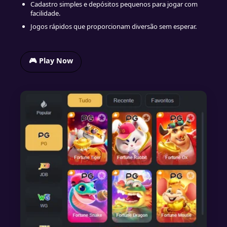
Cadastro simples e depósitos pequenos para jogar com
facilidade.
Jogos rápidos que proporcionam diversão sem esperar.
🎮 Play Now