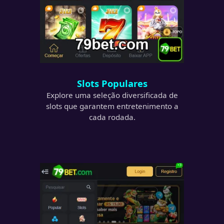
Slots Populares
Explore uma seleção diversificada de
slots que garantem entretenimento a
cada rodada.