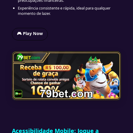
preocupações financeiras.
Experiência consistente e rápida, ideal para qualquer
momento de lazer.
🎮 Play Now
Acessibilidade Mobile: Jogue a