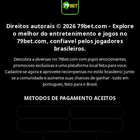
Direitos autorais © 2026 79bet.com - Explore
o melhor do entretenimento e jogos no
79bet.com, confiavel pelos jogadores
brasileiros.
Descubra a diversao no 79bet.com com jogos emocionantes,
promocoes exclusivas e uma plataforma local feita para voce.
Cadastre-se agora e aproveite recompensas no estilo brasileiro! Junte-
se a comunidade e aumente suas chances de ganhar - tudo em
portugues, feito para o Brasil.
METODOS DE PAGAMENTO ACEITOS