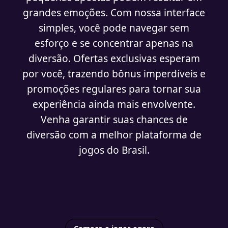
grandes emoções. Com nossa interface
simples, você pode navegar sem
esforço e se concentrar apenas na
diversão. Ofertas exclusivas esperam
por você, trazendo bônus imperdíveis e
promoções regulares para tornar sua
experiência ainda mais envolvente.
Venha garantir suas chances de
diversão com a melhor plataforma de
jogos do Brasil.