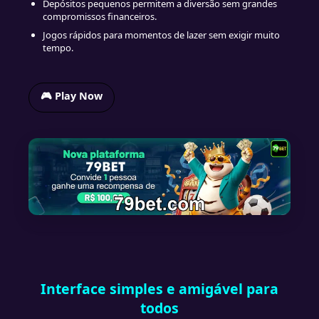
Depósitos pequenos permitem a diversão sem grandes
compromissos financeiros.
Jogos rápidos para momentos de lazer sem exigir muito
tempo.
🎮 Play Now
Interface simples e amigável para
todos