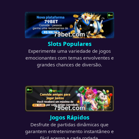
Slots Populares
Experimente uma variedade de jogos
emocionantes com temas envolventes e
grandes chances de diversão.
Jogos Rápidos
Desfrute de partidas dinâmicas que
garantem entretenimento instantâneo e
fácil acesso a cada rodada.