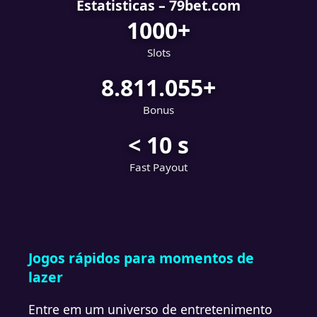
Estatisticas – 79bet.com
1000+
Slots
8.828.215
+
Bonus
< 10 s
Fast Payout
Jogos rápidos para momentos de
lazer
Entre em um universo de entretenimento