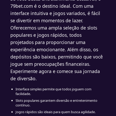
79bet.com é o destino ideal. Com uma
interface intuitiva e jogos variados, é fácil
se divertir em momentos de lazer.
Oferecemos uma ampla seleção de slots
populares e jogos rápidos, todos
projetados para proporcionar uma
experiência emocionante. Além disso, os
depósitos são baixos, permitindo que você
jogue sem preocupações financeiras.
Experimente agora e comece sua jornada
de diversão.
Interface simples permite que todos joguem com
facilidade.
Slots populares garantem diversão e entretenimento
contínuo.
Jogos rápidos são ideais para quem busca agilidade.